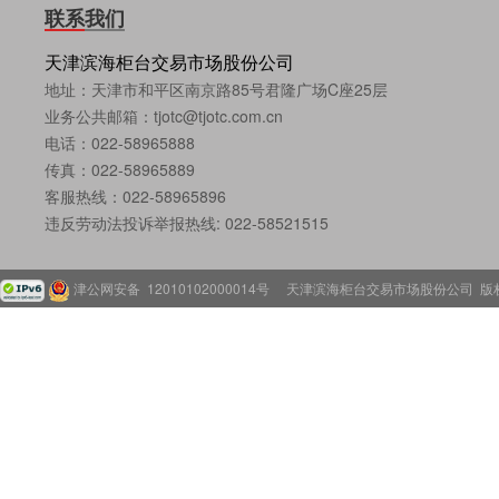
联系我们
天津滨海柜台交易市场股份公司
地址：天津市和平区南京路85号君隆广场C座25层
业务公共邮箱：tjotc@tjotc.com.cn
电话：022-58965888
传真：022-58965889
客服热线：022-58965896
违反劳动法投诉举报热线: 022-58521515
津公网安备 12010102000014号
天津滨海柜台交易市场股份公司 版权所